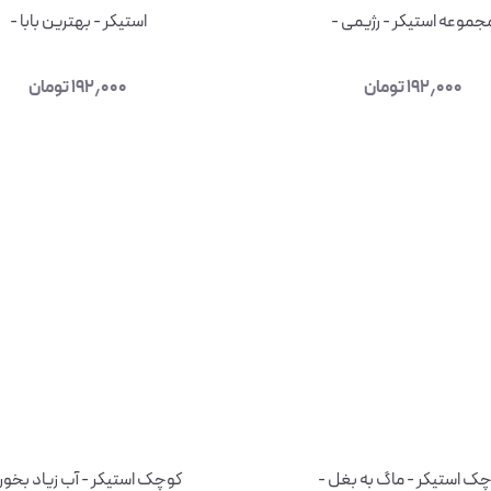
جموعه استیکر - رژیمی -
استیکر - بهترین بابا -
۱۹۲٫۰۰۰
تومان
۱۹۲٫۰۰۰
تومان
ک استیکر - ماگ به بغل -
کوچک استیکر - آب زیاد بخور :