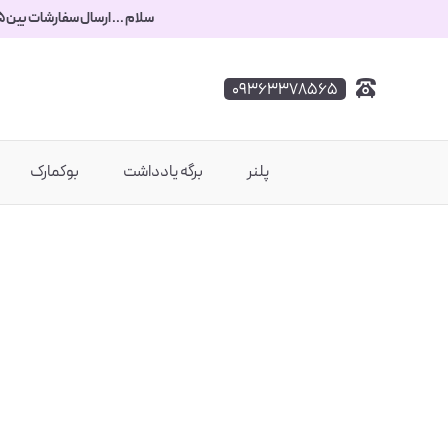
سلام ... ارسال سفارشات بین ۵ تا ۷ روز زمان میبره.. کدتخفیف برای سفارشات بالای 800 تومان : 800 ... به امید روزهای آرومتر، مراقب خودتون باشید.
۰۹۳۶۳۳۷۸۵۶۵
پلنر
برگه یادداشت
بوکمارک