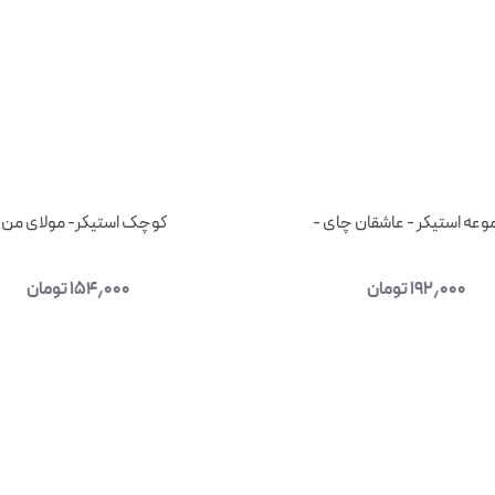
عه استیکر - عاشقان چای -
کوچک استیکر- مولای من 
۱۹۲٫۰۰۰
تومان
۱۵۴٫۰۰۰
تومان