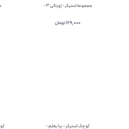
مجموعه استیکر - ژورنالی ۳ -
م
۱۶۹٫۰۰۰
تومان
کوچک استیکر - بیا بغلم -
کوچ