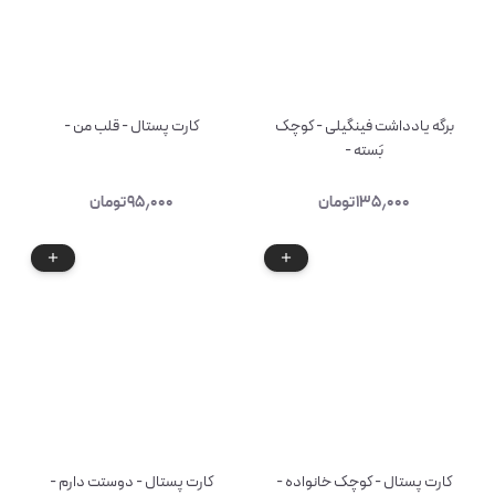
برگه یادداشت فینگیلی - کوچک
کارت پستال - قلب من -
بَسته -
۱۳۵٫۰۰۰
تومان
۹۵٫۰۰۰
تومان
کارت پستال - کوچک خانواده -
کارت پستال - دوستت دارم -