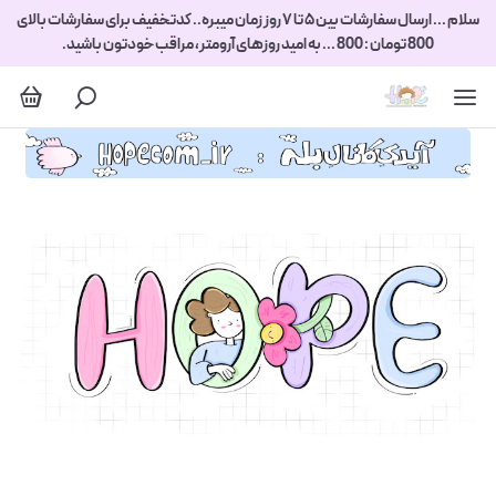
سلام ... ارسال سفارشات بین ۵ تا ۷ روز زمان میبره.. کدتخفیف برای سفارشات بالای
800 تومان : 800 ... به امید روزهای آرومتر، مراقب خودتون باشید.